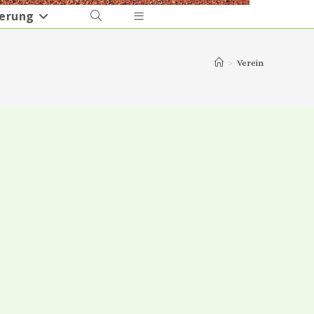
ierung
Website-
Suche
umschalten
>
Verein