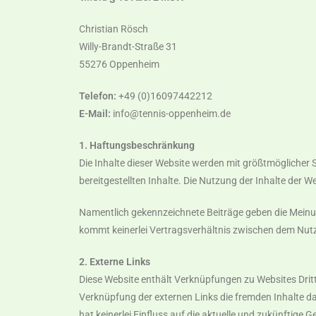
Christian Rösch
Willy-Brandt-Straße 31
55276 Oppenheim
Telefon:
+49 (0)16097442212
E-Mail:
info@tennis-oppenheim.de
1. Haftungsbeschränkung
Die Inhalte dieser Website werden mit größtmöglicher So
bereitgestellten Inhalte. Die Nutzung der Inhalte der W
Namentlich gekennzeichnete Beiträge geben die Meinun
kommt keinerlei Vertragsverhältnis zwischen dem Nut
2. Externe Links
Diese Website enthält Verknüpfungen zu Websites Dritter
Verknüpfung der externen Links die fremden Inhalte da
hat keinerlei Einfluss auf die aktuelle und zukünftige 