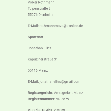
Volker Rothmann
Tulpenstraße 8
55276 Dienheim
E-Mail
: rothmannmovo@t-online.de
Sportwart
J
onathan Ellies
Kapuzinerstraße 31
55116 Mainz
E-Mail:
jonathanellies@gmail.com
Registergericht:
Amtsgericht Mainz
Registernummer:
VR 2579
V.i.S.d
§ 18 Abs. 2 MStV