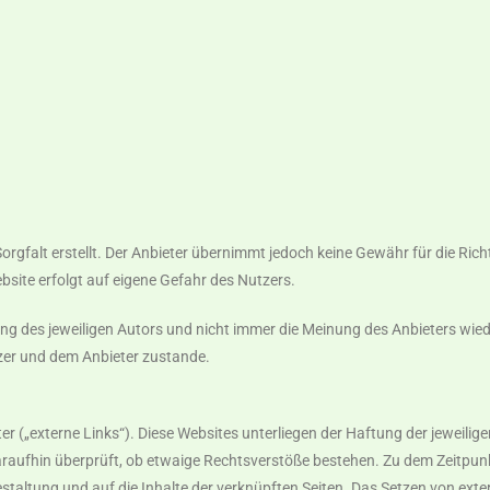
rgfalt erstellt. Der Anbieter übernimmt jedoch keine Gewähr für die Richti
ebsite erfolgt auf eigene Gefahr des Nutzers.
g des jeweiligen Autors und nicht immer die Meinung des Anbieters wiede
zer und dem Anbieter zustande.
 („externe Links“). Diese Websites unterliegen der Haftung der jeweiligen
raufhin überprüft, ob etwaige Rechtsverstöße bestehen. Zu dem Zeitpunk
Gestaltung und auf die Inhalte der verknüpften Seiten. Das Setzen von exte