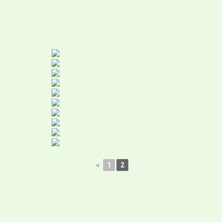
◄
1
2